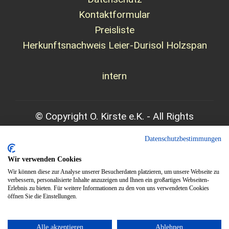
Kontaktformular
Preisliste
Herkunftsnachweis Leier-Durisol Holzspan
intern
© Copyright O. Kirste e.K. - All
Rights
Reserved
Datenschutzbestimmungen
Lärmschutzwand
•
Lärmschutz
•
Holzbeton
•
Wir verwenden Cookies
Alternative Stahlbeton
Wir können diese zur Analyse unserer Besucherdaten platzieren, um unsere Webseite zu
verbessern, personalisierte Inhalte anzuzeigen und Ihnen ein großartiges Webseiten-
Erlebnis zu bieten. Für weitere Informationen zu den von uns verwendeten Cookies
öffnen Sie die Einstellungen.
Made with ❤️ by
Afripix Webdesign
Alle akzeptieren
Ablehnen