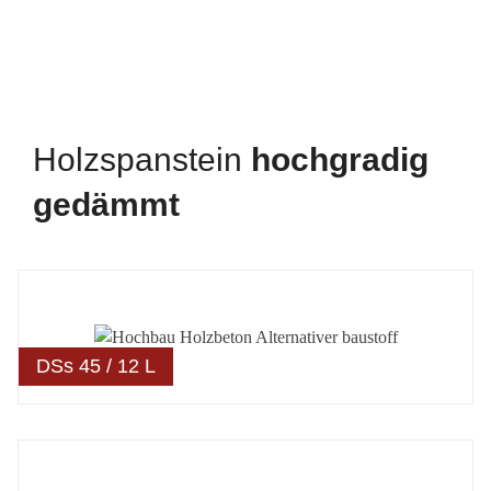
Holzspanstein
hoch­gradig
gedämmt
DSs 45 / 12 L