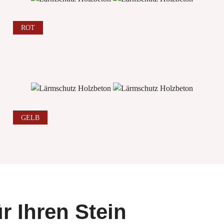
ROT
GELB
ür Ihren Stein