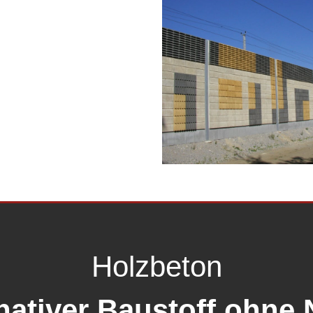
Holzbeton
rnativer Baustoff ohne 